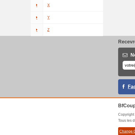
X
Y
Z
Recevre
N
Fa
BfCoup
Copyrigh
Tous les d
Change C