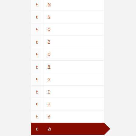
M
N
O
P
Q
R
S
T
U
V
W