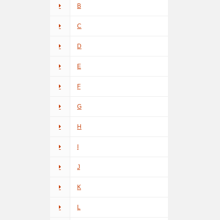
B
C
D
E
F
G
H
I
J
K
L