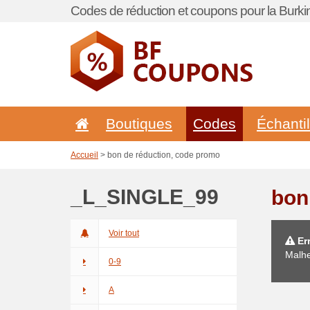
Codes de réduction et coupons pour la Burki
Boutiques
Codes
Échanti
Accueil
> bon de réduction, code promo
_L_SINGLE_99
bon
Voir tout
Err
Malhe
0-9
A