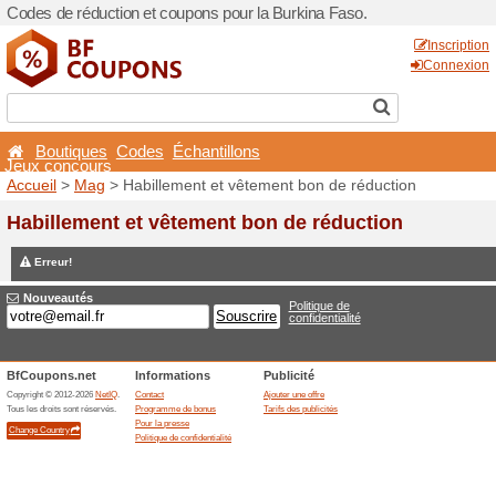
Codes de réduction et coupo
Boutiques
Codes
Éch
Jeux concours
Accueil
>
Mag
> Habillemen