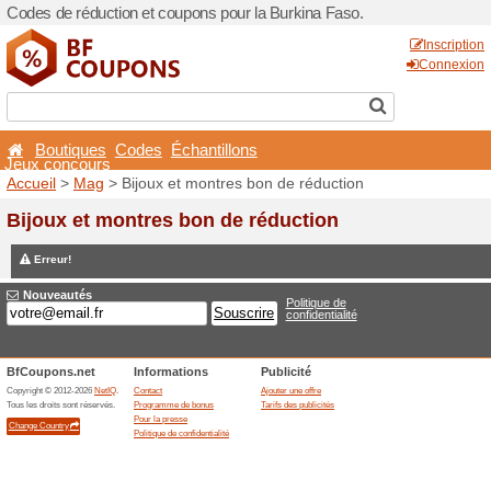
Codes de réduction et coupo
Boutiques
Codes
Éch
Jeux concours
Accueil
>
Mag
> Bijoux et 